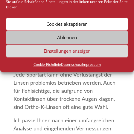
Sie auf die Schaltfläche Einstellungen in der linken unteren Ecke der Seite
klicken.
Wenn für Sie eine Brille unbequem ist, Sie
keine herkömmlichen Kontaktlinsen
Cookies akzeptieren
vertragen oder Sie einfach mal wieder die
Ablehnen
Freiheit genießen möchten, oben ohne
deutlich zu sehen, dann sind Sie bei mir
Einstellungen anzeigen
richtig. Uneingeschränkt scharf sehen – was
wünscht man sich mehr.
Cookie-Richtlinie
Datenschutz
Impressum
Jede Sportart kann ohne Verlustangst der
Linsen problemlos betrieben werden. Auch
für Fehlsichtige, die aufgrund von
Kontaktlinsen über trockene Augen klagen,
sind Ortho-K-Linsen oft eine gute Wahl.
Ich passe Ihnen nach einer umfangreichen
Analyse und eingehenden Vermessungen