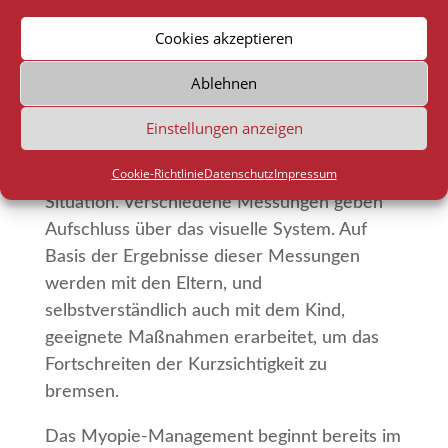
Ursachen für eine frühe Kurzsichtigkeit
Cookies akzeptieren
können manigfaltig sein und werden in
einem persönlichen Gespräch abgeklärt.
Ablehnen
Die Risikoeinschätzung für eine
Einstellungen anzeigen
Kurzsichtigkeit erfolgt nach einer
Cookie-Richtlinie
Datenschutz
Impressum
umfangreichen Analyse der bisherigen
Situation. Verschiedene Messungen geben
Aufschluss über das visuelle System. Auf
Basis der Ergebnisse dieser Messungen
werden mit den Eltern, und
selbstverständlich auch mit dem Kind,
geeignete Maßnahmen erarbeitet, um das
Fortschreiten der Kurzsichtigkeit zu
bremsen.
Das Myopie-Management beginnt bereits im