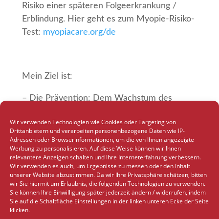
Risiko einer späteren Folgeerkrankung /
Erblindung. Hier geht es zum Myopie-Risiko-
Test:
myopiacare.org/de
Mein Ziel ist:
– Die Prävention: Dem Wachstum des
Auges frühzeitig vorzubeugen.
Wir verwenden Technologien wie Cookies oder Targeting von
Drittanbietern und verarbeiten personenbezogene Daten wie IP-
– Die Kontrolle: Nach der Entstehung einer
Adressen oder Browserinformationen, um die von Ihnen angezeigte
Kurzsichtigkeit das Fortschreiten zu
Werbung zu personalisieren. Auf diese Weise können wir Ihnen
relevantere Anzeigen schalten und Ihre Interneterfahrung verbessern.
bremsen.
Wir verwenden es auch, um Ergebnisse zu messen oder den Inhalt
unserer Website abzustimmen. Da wir Ihre Privatsphäre schätzen, bitten
– Die Korrektur: Mit geeigneten und
wir Sie hiermit um Erlaubnis, die folgenden Technologien zu verwenden.
Sie können Ihre Einwilligung später jederzeit ändern / widerrufen, indem
speziellen Korrekturmitteln ein deutliches
Sie auf die Schaltfläche Einstellungen in der linken unteren Ecke der Seite
Sehen herzustellen.
klicken.