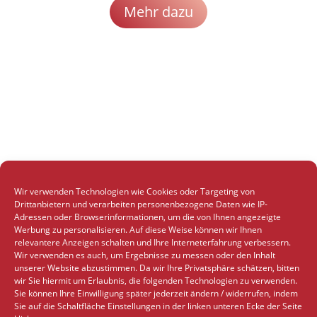
Mehr dazu
Wir verwenden Technologien wie Cookies oder Targeting von
Drittanbietern und verarbeiten personenbezogene Daten wie IP-
Adressen oder Browserinformationen, um die von Ihnen angezeigte
Werbung zu personalisieren. Auf diese Weise können wir Ihnen
relevantere Anzeigen schalten und Ihre Interneterfahrung verbessern.
Wir verwenden es auch, um Ergebnisse zu messen oder den Inhalt
unserer Website abzustimmen. Da wir Ihre Privatsphäre schätzen, bitten
wir Sie hiermit um Erlaubnis, die folgenden Technologien zu verwenden.
Sie können Ihre Einwilligung später jederzeit ändern / widerrufen, indem
Sie auf die Schaltfläche Einstellungen in der linken unteren Ecke der Seite