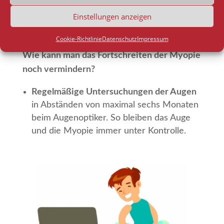
Atropin Augentropfen werden von
Einstellungen anzeigen
Augenärzten verordnet, um das
Fortschreiten der Kurzsichtigkeit zu mindern.
Cookie-Richtlinie
Datenschutz
Impressum
Wie kann man das Fortschreiten der Myopie
noch vermindern?
Regelmäßige Untersuchungen der Augen
in Abständen von maximal sechs Monaten
beim Augenoptiker. So bleiben das Auge
und die Myopie immer unter Kontrolle.